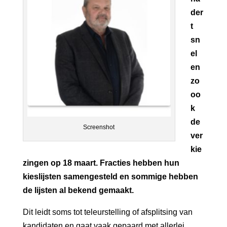
der
t
sn
el
en
zo
oo
k
de
Screenshot
ver
kie
zingen op 18 maart. Fracties hebben hun
kieslijsten samengesteld en sommige hebben
de lijsten al bekend gemaakt.
Dit leidt soms tot teleurstelling of afsplitsing van
kandidaten en gaat vaak gepaard met allerlei