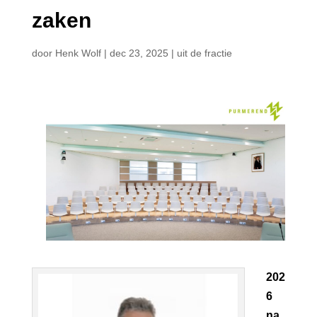
zaken
door
Henk Wolf
|
dec 23, 2025
|
uit de fractie
202
6
na