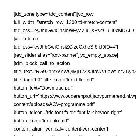
[tdc_zone type=”tdc_content”][vc_row
full_width=”stretch_row_1200 td-stretch-content”
tdc_css=”eyJhbGwiOnsibWFyZ2luLXRvcCI6Ii0xMDAiLC
[vc_column
tdc_css=”eyJhbGwiOnsiZGlzcGxheSI6IiJ9fQ==”]
[rev_slider alias=”aov-banner”][vc_empty_space]
[tdm_block_call_to_action
title_text=”RG93bmxvYWQlMjB2ZXJraWV6aW5nc3Byb
title_tag=”h3″ title_size=”tdm-title-md”
button_text=”Download pdf”
button_url=”https://www.ouderenpartijaovpurmerend.nl/w
content/uploads/AOV-programma.pdf”
button_tdicon=”tdc-font-fa tdc-font-fa-chevron-right”
button_size=”tdm-btn-md”
content_align_vertical=”content-vert-center”]