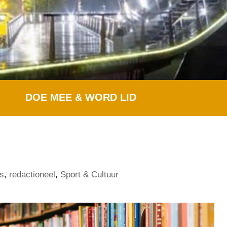
DOE MEE & WORD LID
s
,
redactioneel
,
Sport & Cultuur