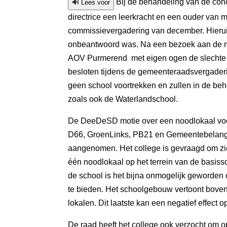
Bij de behandeling van de conc
🔊 Lees voor
directrice een leerkracht en een ouder van 
commissievergadering van december. Hierui
onbeantwoord was. Na een bezoek aan de m
AOV Purmerend met eigen ogen de slechte s
besloten tijdens de gemeenteraadsvergaderi
geen school voortrekken en zullen in de b
zoals ook de Waterlandschool.
De DeeDeSD motie over een noodlokaal voo
D66, GroenLinks, PB21 en Gemeentebelang
aangenomen. Het college is gevraagd om zich
één noodlokaal op het terrein van de basis
de school is het bijna onmogelijk geworden 
te bieden. Het schoolgebouw vertoont bove
lokalen. Dit laatste kan een negatief effect
De raad heeft het college ook verzocht om op