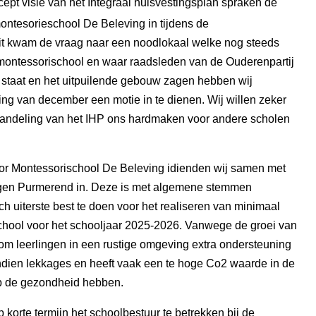
ept visie van het Integraal huisvestingsplan spraken de
montesorieschool De Beleving in tijdens de
t kwam de vraag naar een noodlokaal welke nog steeds
ontessorischool en waar raadsleden van de Ouderenpartij
taat en het uitpuilende gebouw zagen hebben wij
ng van december een motie in te dienen. Wij willen zeker
ehandeling van het IHP ons hardmaken voor andere scholen
r Montessorischool De Beleving idienden wij samen met
en Purmerend in. Deze is met algemene stemmen
 uiterste best te doen voor het realiseren van minimaal
school voor het schooljaar 2025-2026. Vanwege de groei van
om leerlingen in een rustige omgeving extra ondersteuning
ndien lekkages en heeft vaak een te hoge Co2 waarde in de
 op de gezondheid hebben.
 korte termijn het schoolbestuur te betrekken bij de