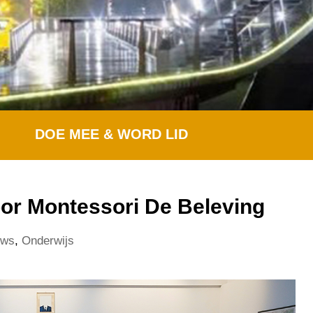
DOE MEE & WORD LID
oor Montessori De Beleving
uws
,
Onderwijs