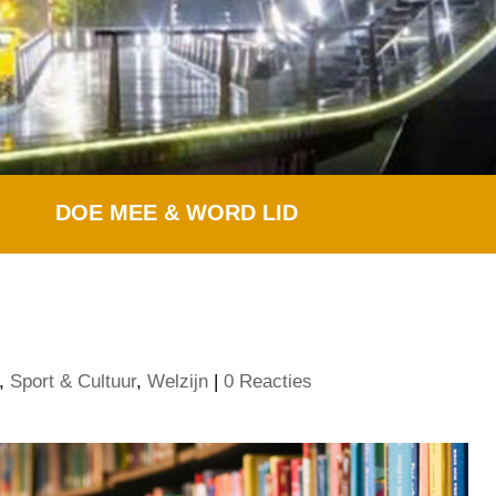
DOE MEE & WORD LID
,
Sport & Cultuur
,
Welzijn
|
0 Reacties